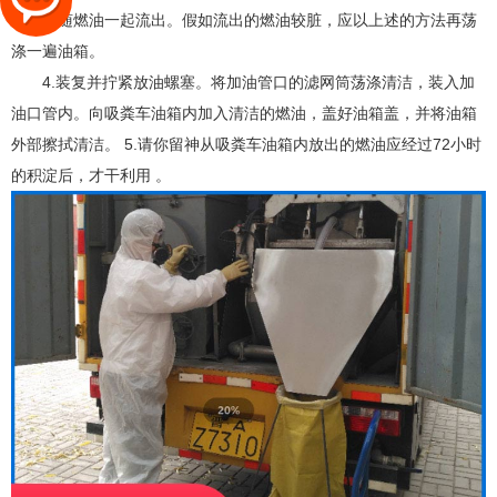
的杂质随燃油一起流出。假如流出的燃油较脏，应以上述的方法再荡
涤一遍油箱。
4.装复并拧紧放油螺塞。将加油管口的滤网筒荡涤清洁，装入加
油口管内。向吸粪车油箱内加入清洁的燃油，盖好油箱盖，并将油箱
外部擦拭清洁。 5.请你留神从吸粪车油箱内放出的燃油应经过72小时
的积淀后，才干利用 。