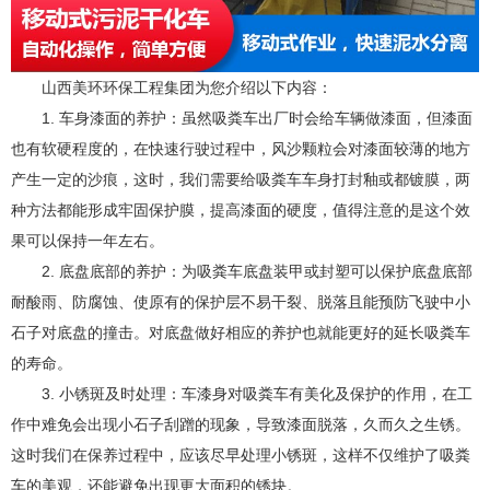
山西美环环保工程集团为您介绍以下内容：
1. 车身漆面的养护：虽然吸粪车出厂时会给车辆做漆面，但漆面
也有软硬程度的，在快速行驶过程中，风沙颗粒会对漆面较薄的地方
产生一定的沙痕，这时，我们需要给吸粪车车身打封釉或都镀膜，两
种方法都能形成牢固保护膜，提高漆面的硬度，值得注意的是这个效
果可以保持一年左右。
2. 底盘底部的养护：为吸粪车底盘装甲或封塑可以保护底盘底部
耐酸雨、防腐蚀、使原有的保护层不易干裂、脱落且能预防飞驶中小
石子对底盘的撞击。对底盘做好相应的养护也就能更好的延长吸粪车
的寿命。
3. 小锈斑及时处理：车漆身对吸粪车有美化及保护的作用，在工
作中难免会出现小石子刮蹭的现象，导致漆面脱落，久而久之生锈。
这时我们在保养过程中，应该尽早处理小锈斑，这样不仅维护了吸粪
车的美观，还能避免出现更大面积的锈块。