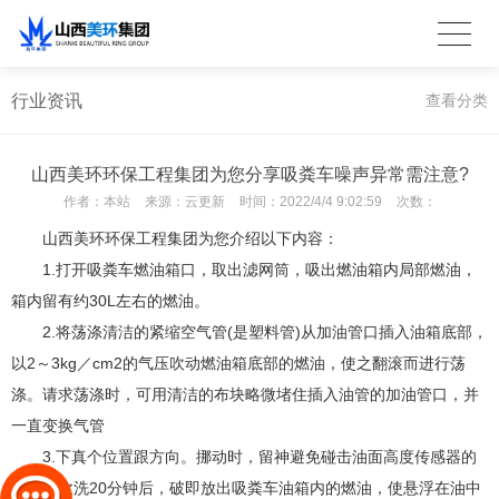
行业资讯
查看分类
山西美环环保工程集团为您分享吸粪车噪声异常需注意?
作者：
本站
来源：
云更新
时间：
2022/4/4 9:02:59
次数：
山西美环环保工程集团为您介绍以下内容：
1.打开吸粪车燃油箱口，取出滤网筒，吸出燃油箱内局部燃油，
箱内留有约30L左右的燃油。
2.将荡涤清洁的紧缩空气管(是塑料管)从加油管口插入油箱底部，
以2～3kg／cm2的气压吹动燃油箱底部的燃油，使之翻滚而进行荡
涤。请求荡涤时，可用清洁的布块略微堵住插入油管的加油管口，并
一直变换气管
3.下真个位置跟方向。挪动时，留神避免碰击油面高度传感器的
浮漂。吹洗20分钟后，破即放出吸粪车油箱内的燃油，使悬浮在油中